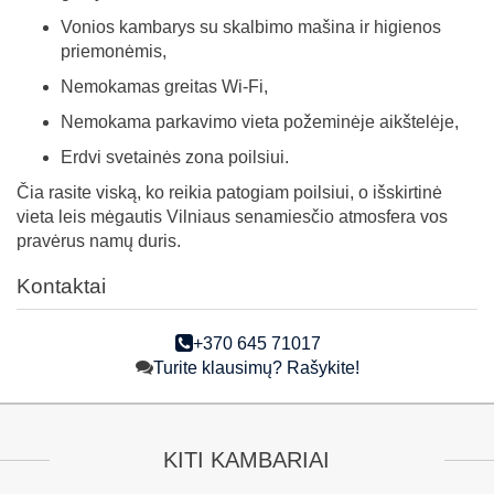
Vonios kambarys su skalbimo mašina ir higienos
priemonėmis,
Nemokamas greitas Wi-Fi,
Nemokama parkavimo vieta požeminėje aikštelėje,
Erdvi svetainės zona poilsiui.
Čia rasite viską, ko reikia patogiam poilsiui, o išskirtinė
vieta leis mėgautis Vilniaus senamiesčio atmosfera vos
pravėrus namų duris.
Kontaktai
+370 645 71017
Turite klausimų? Rašykite!
KITI KAMBARIAI