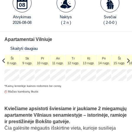
08
Atvykimas
Naktys
Svečiai
2026-08-08
( 2 n )
( 2-0-0 )
Apartamentai Vilniuje
Skaityti daugiau
Št
Sk
Pr
An
Tr
Kt
Pn
Št
8 rugp.
9 rugp.
10 rugp.
11 rugp.
12 rugp.
13 rugp.
14 rugp.
15 rugp.
16
Št
x
x
x
x
x
5 rugs.
*Kainų lentelėje kainos rodomos be centų
x
Mažas kambarių likutis
Kviečiame apsistoti šviesiame ir jaukiame 2 miegamųjų
apartamente Vilniaus senamiestyje – istorinėje, ramioje
ir prestižinėje Bokšto gatvėje.
Čia galėsite mėgautis išskirtine vieta, kurioje susilieja