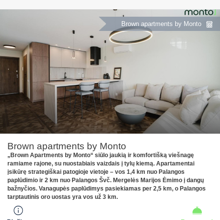
Brown apartments by Monto
Brown apartments by Monto
„Brown Apartments by Monto“ siūlo jaukią ir komfortišką viešnagę
ramiame rajone, su nuostabiais vaizdais į tylų kiemą. Apartamentai
įsikūrę strategiškai patogioje vietoje – vos 1,4 km nuo Palangos
paplūdimio ir 2 km nuo Palangos Švč. Mergelės Marijos Ėmimo į dangų
bažnyčios. Vanagupės paplūdimys pasiekiamas per 2,5 km, o Palangos
tarptautinis oro uostas yra vos už 3 km.