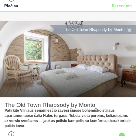
Plačiau
Rezervuoti
The Old Town Rhapsody by Monto
The Old Town Rhapsody by Monto
Patirkite Vilniaus senamiesčio žavesį šiuose bohemiško stiliaus
apartamentuose šalia Halės turgaus. Tobula vieta poroms, keliautojams
ar verslo svečiams — jaukus poilsio kampelis su komfortu, charakteriu ir
puikia kava.