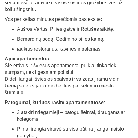
senamiesčio ramybė ir visos sostinės grožybės vos už
kelių žingsnių.
Vos per kelias minutes pėsčiomis pasieksite:
Aušros Vartus, Pilies gatvę ir Rotušės aikštę,
Bernardinų sodą, Gedimino pilies kalną,
jaukius restoranus, kavines ir galerijas.
Apie apartamentus:
Šie erdvūs ir šviesūs apartamentai puikiai tinka tiek
trumpam, tiek ilgesniam poilsiui.
Dideli langai, šviesios spalvos ir vaizdas į ramų vidinį
kiemą suteiks jaukumo bei leis pailsėti nuo miesto
šurmulio.
Patogumai, kuriuos rasite apartamentuose:
2 atskiri miegamieji – patogu šeimai, draugams ar
kolegoms,
Pilnai įrengta virtuvė su visa būtina įranga maisto
gamybai,