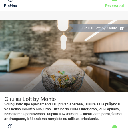
Plačiau
Rezervuoti
Giruliai Loft by Monto
Giruliai Loft by Monto
Stilingi lofto tipo apartamentai su privačia terasa, įsikūrę šalia pušyno ir
vos kelios minutės nuo jūros. Dizainerio kurtas interjeras, jauki aplinka,
nemokamas parkavimas. Talpina iki 4 asmenų – ideali vieta porai, šeimai
ar draugams, ieškantiems ramybės su stiliaus prieskoniu.