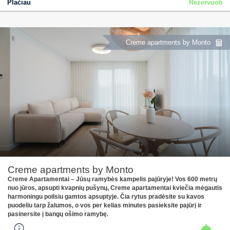
Plačiau
Rezervuoti
Creme apartments by Monto
Creme apartments by Monto
Creme Apartamentai – Jūsų ramybės kampelis pajūryje! Vos 600 metrų
nuo jūros, apsupti kvapnių pušynų, Creme apartamentai kviečia mėgautis
harmoningu poilsiu gamtos apsuptyje. Čia rytus pradėsite su kavos
puodeliu tarp žalumos, o vos per kelias minutes pasieksite pajūrį ir
pasinersite į bangų ošimo ramybę.