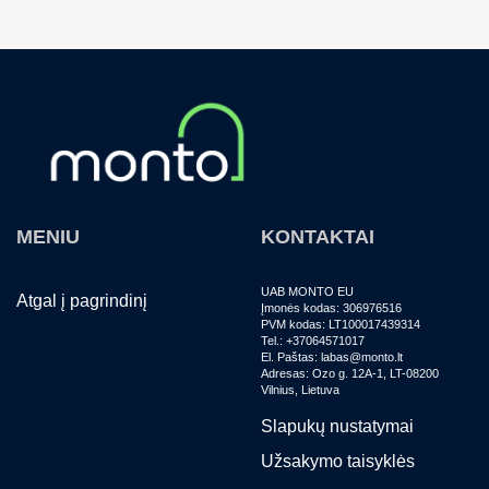
MENIU
KONTAKTAI
UAB MONTO EU
Atgal į pagrindinį
Įmonės kodas: 306976516
PVM kodas: LT100017439314
Tel.: +37064571017
El. Paštas: labas@monto.lt
Adresas: Ozo g. 12A-1, LT-08200
Vilnius, Lietuva
Slapukų nustatymai
Užsakymo taisyklės