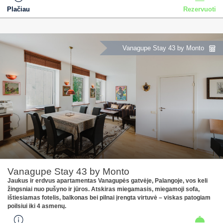
Plačiau
Rezervuoti
Vanagupe Stay 43 by Monto
Vanagupe Stay 43 by Monto
Jaukus ir erdvus apartamentas Vanagupės gatvėje, Palangoje, vos keli
žingsniai nuo pušyno ir jūros. Atskiras miegamasis, miegamoji sofa,
ištiesiamas fotelis, balkonas bei pilnai įrengta virtuvė – viskas patogiam
poilsiui iki 4 asmenų.